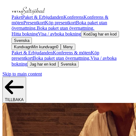
Paket
Paket & Erbjudanden
Konferens
Konferens &
möten
Presentkort
Köp presentkort
Boka paket utan
övernattning.
Boka paket utan övernattning.
Hitta bokning
Visa / avboka bokning
Kod
Jag har en kod
Svenska
Kundvagn
Min kundvagn
0
Meny
Paket & Erbjudanden
Konferens & möten
Köp
presentkort
Boka paket utan övernattning.
Visa / avboka
bokning
Jag har en kod
Svenska
Skip to main content
TILLBAKA