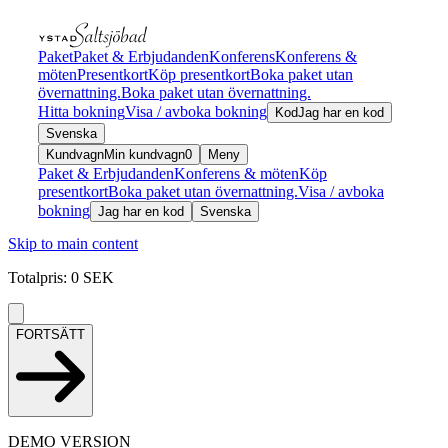
Paket
Paket & Erbjudanden
Konferens
Konferens &
möten
Presentkort
Köp presentkort
Boka paket utan
övernattning.
Boka paket utan övernattning.
Hitta bokning
Visa / avboka bokning
Kod
Jag har en kod
Svenska
Kundvagn
Min kundvagn
0
Meny
Paket & Erbjudanden
Konferens & möten
Köp
presentkort
Boka paket utan övernattning.
Visa / avboka
bokning
Jag har en kod
Svenska
Skip to main content
Totalpris
:
0
SEK
FORTSÄTT
DEMO VERSION