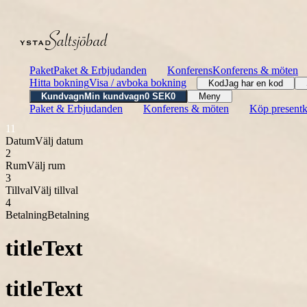
Paket
Paket & Erbjudanden
Konferens
Konferens & möten
Hitta bokning
Visa / avboka bokning
Kod
Jag har en kod
Kundvagn
Min kundvagn
0
SEK
0
Meny
Paket & Erbjudanden
Konferens & möten
Köp presentk
1
1
Datum
Välj datum
2
Rum
Välj rum
3
Tillval
Välj tillval
4
Betalning
Betalning
titleText
titleText